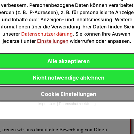
verbessern. Personenbezogene Daten können verarbeitet
terlizenz C oder gleichwertige Abschlüsse bzw. in
erden (z. B. IP-Adressen), z. B. für personalisierte Anzeig
und Inhalte oder Anzeigen- und Inhaltsmessung. Weitere
glich)
Informationen über die Verwendung Ihrer Daten finden Sie i
tiksport.
unserer
Datenschutzerklärung
. Sie können Ihre Auswahl
jederzeit unter
Einstellungen
widerrufen oder anpassen.
Alle akzeptieren
Nicht notwendige ablehnen
0+
Cookie Einstellungen
eiten und Trainingsorte.
Impressum
|
Datenschutzerklärung
, freuen wir uns darauf eine Bewerbung von Dir zu