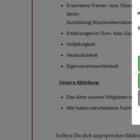
Erworbene Trainer- bzw. Übungslei
w
deren
Ausbildung (Kostenübernahme mö
Erfahrungen im Turn- bzw. Gymnas
Volljährigkeit
Verlässlichkeit
Eigenverantwortlichkeit
Unsere Abteilung:
Das Alter unserer Mitglieder ist 5
Wir haben verschiedene Trainingsz
Solltest Du dich angesprochen fühlen