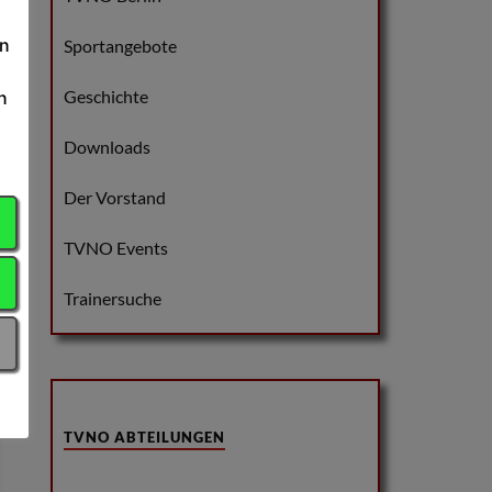
en
Sportangebote
Geschichte
n
Downloads
Der Vorstand
TVNO Events
Trainersuche
TVNO ABTEILUNGEN